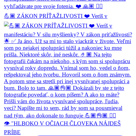
💪🏾 ZÁKON PRÍŤAŽLIVOSTI ❤️ Veríš v
👁️ "HLBOKO V OČIACH ČLOVEKA NÁJDEŠ
PRÍBE