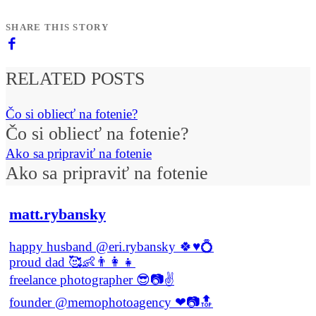
SHARE THIS STORY
RELATED POSTS
Čo si obliecť na fotenie?
Čo si obliecť na fotenie?
Ako sa pripraviť na fotenie
Ako sa pripraviť na fotenie
matt.rybansky
happy husband @eri.rybansky 🍀♥️💍
proud dad 🥰👶👨‍👩‍👧
freelance photographer 😎📷✌
founder @memophotoagency ❤📷🔝