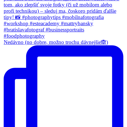
Nedávno (no dobre, možno trochu dávnejšie🙈)