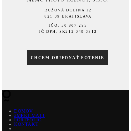
MEMO PHOTO AGENCY, S.R.O.
RUŽOVÁ DOLINA 12
821 09 BRATISLAVA
IČO:
50 807 293
IČ DPH:
SK212 049 6312
CHCEM OBJEDNAŤ FOTENIE
DOMOV
#MEET MATT
PORTFOLIO
KONTAKT