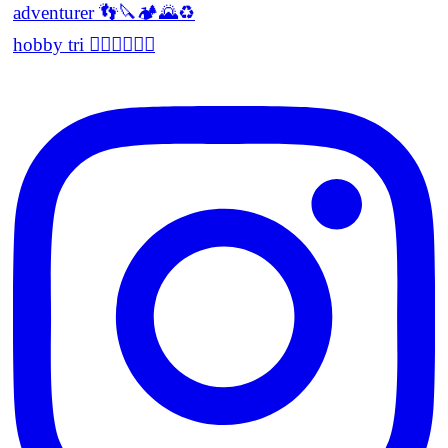
adventurer 👣🔪🏕🌄♻️
hobby tri 🏊‍♂️🏃‍♂️🚵‍♂️