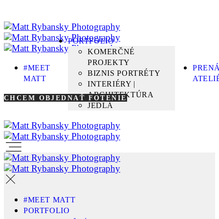
PORTFOLIO
KOMERČNÉ
PROJEKTY
#MEET
PREN
BIZNIS PORTRÉTY
MATT
ATELI
INTERIÉRY |
ARCHITEKTÚRA
CHCEM OBJEDNAŤ FOTENIE
JEDLÁ
#MEET MATT
PORTFOLIO