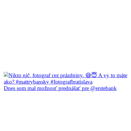
Profesionálny prístup, kreatívne nápady
a hladká komunikácia
Bola som velmi potešená
spolupracovať s Mattom.
Cením si jeho profesionálny prístup,
kreatívne nápady, entuziazmus a
Dnes som mal možnosť prednášať pre @erstebank
hladkú komunikáciu.
VERONIKA MORAVČÍKOVÁ | MARKETING
AUTOKELLY, S.R.O.