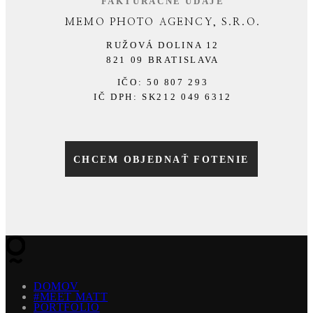
FAKTURAČNÉ ÚDAJE
MEMO PHOTO AGENCY, S.R.O.
RUŽOVÁ DOLINA 12
821 09 BRATISLAVA
IČO:
50 807 293
IČ DPH:
SK212 049 6312
CHCEM OBJEDNAŤ FOTENIE
DOMOV
#MEET MATT
PORTFOLIO