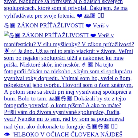
💪🏾 ZÁKON PRÍŤAŽLIVOSTI ❤️ Veríš v
👁️ "HLBOKO V OČIACH ČLOVEKA NÁJDEŠ