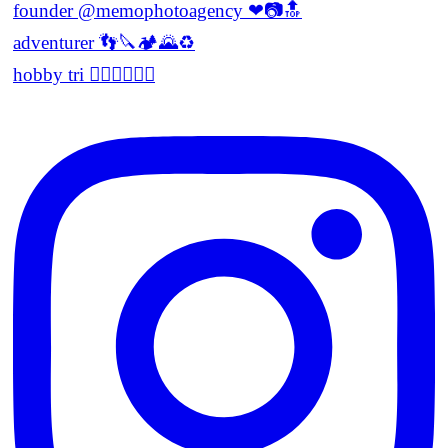
founder @memophotoagency ❤📷🔝
adventurer 👣🔪🏕🌄♻️
hobby tri 🏊‍♂️🏃‍♂️🚵‍♂️
Spolupracujeme s Mattom už niekoľko
rokov
Každá zákazka prebehla hladko a s
výsledkom sme boli spokojní.
Na Mattovi ocenujem predovšetkým
zodpovedný a pedantný prístup k
práci. Vždy keď potrebujeme,
možeme sa na Matta spoľahnúť.