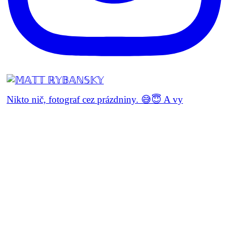
Doporučujem. Like :)
JAKUB CECH | CEO DAREN&CURTIS, S.R.O.
Nikto nič, fotograf cez prázdniny. 😅😇 A vy