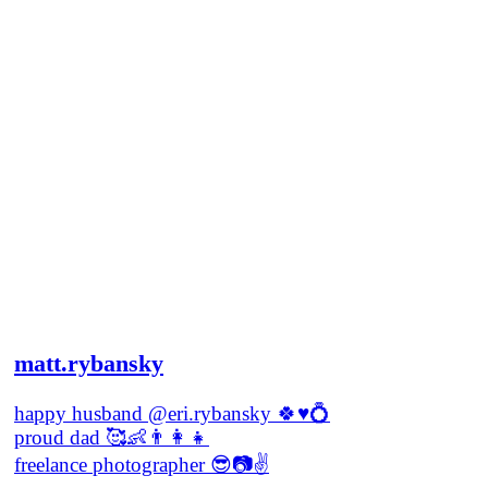
stačí si pozrieť jeho prácu a hneď vám
bude jasné, kto bude vaším
fotografom.
JANA BAČÍKOVÁ | IEM
matt.rybansky
happy husband @eri.rybansky 🍀♥️💍
proud dad 🥰👶👨‍👩‍👧
freelance photographer 😎📷✌